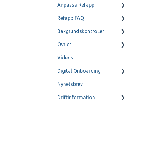
Anpassa Refapp
Refapp FAQ
Enbart för
administratörer
Bakgrundskontroller
Persondatapolicy
Enbart för
Övrigt
Referensfrågor
FAQ
administratörer - SSO
Videos
Refapp Insights
Genomgång
Digital Onboarding
Kontakt
Nyhetsbrev
Inspelade Webinar
För administratörer
Driftinformation
Akriv