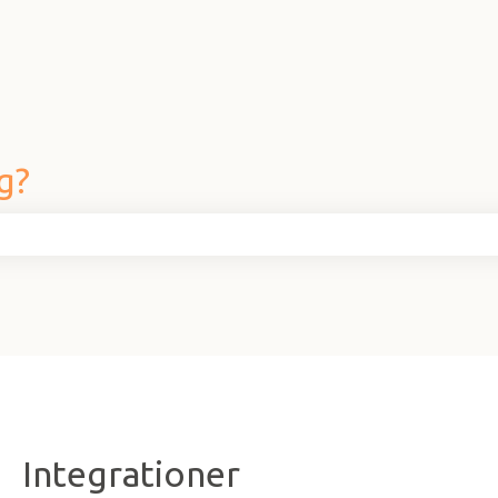
g?
fältet är tomt.
Integrationer