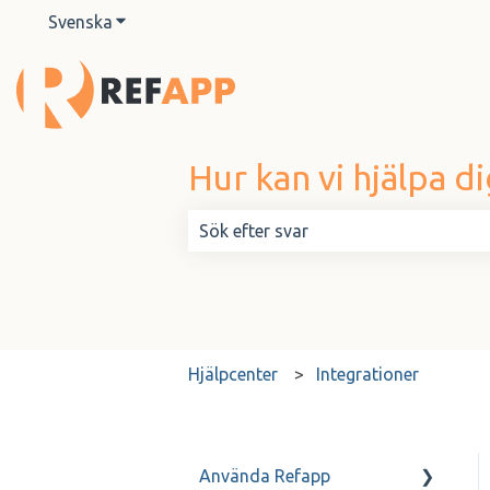
Svenska
Visa undermenyer för översättningar
Hur kan vi hjälpa di
Det finns inga förslag eftersom sök
Hjälpcenter
Integrationer
Använda Refapp