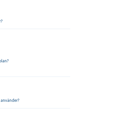
r?
plan?
n använder?