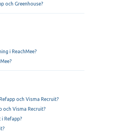
app och Greenhouse?
ning i ReachMee?
hMee?
 Refapp och Visma Recruit?
pp och Visma Recruit?
 i Refapp?
t?