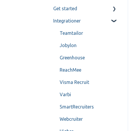
Get started
Kandidat- och
referenskommunikation
Integrationer
Mitt Refapp
Referenssamtal
Teamtailor
Jobylon
Greenhouse
ReachMee
Visma Recruit
Varbi
SmartRecruiters
Webcruiter