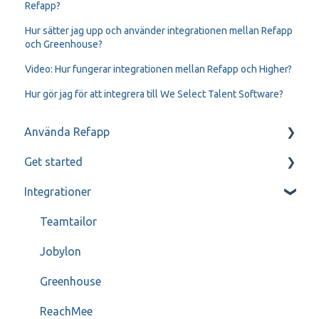
Refapp?
Hur sätter jag upp och använder integrationen mellan Refapp
och Greenhouse?
Video: Hur fungerar integrationen mellan Refapp och Higher?
Hur gör jag för att integrera till We Select Talent Software?
Använda Refapp
Get started
Kandidat- och referenskommunikation
Integrationer
Referenssamtal
Mitt Refapp
Teamtailor
Jobylon
Greenhouse
ReachMee