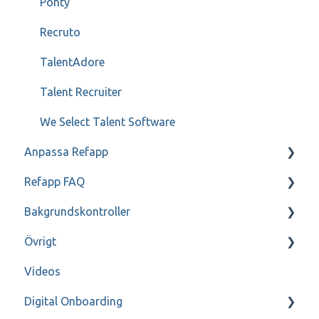
Ponty
Recruto
TalentAdore
Talent Recruiter
We Select Talent Software
Anpassa Refapp
Refapp FAQ
Enbart för administratörer
Bakgrundskontroller
Enbart för administratörer - SSO
Persondatapolicy
Övrigt
Referensfrågor
FAQ
Videos
Refapp Insights
Genomgång
Digital Onboarding
Kontakt