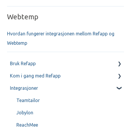
Webtemp
Hvordan fungerer integrasjonen mellom Refapp og
Webtemp
Bruk Refapp
Kom i gang med Refapp
Kommunikasjon med referanser og kandidater
Integrasjoner
Forespørsler til referanser
Mitt Refapp
Teamtailor
Jobylon
ReachMee