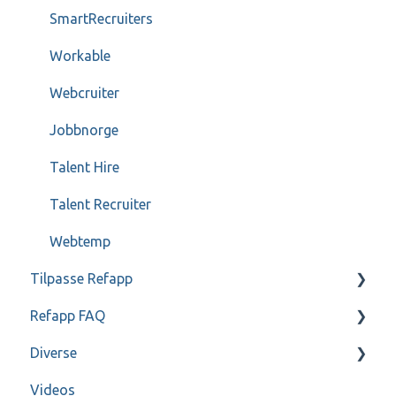
SmartRecruiters
Workable
Webcruiter
Jobbnorge
Talent Hire
Talent Recruiter
Webtemp
Tilpasse Refapp
Refapp FAQ
Kun for administratorer
Diverse
Kun for administratorer - SSO
Personopplysningspolicy
Videos
Spørreskjemaer
Gjennomgang