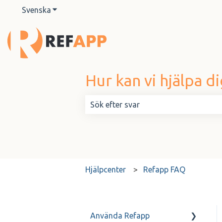
Svenska
Visa undermenyer för översättningar
Hur kan vi hjälpa di
Det finns inga förslag eftersom sök
Hjälpcenter
Refapp FAQ
Använda Refapp