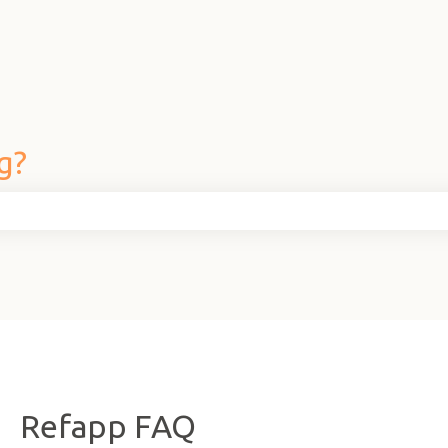
g?
fältet är tomt.
Refapp FAQ