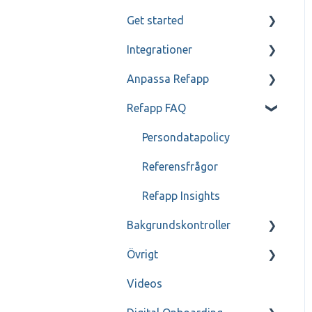
Get started
Kandidat- och
referenskommunikation
Integrationer
Mitt Refapp
Referenssamtal
Anpassa Refapp
Teamtailor
Refapp FAQ
Jobylon
Enbart för
administratörer
Greenhouse
Persondatapolicy
Enbart för
ReachMee
Referensfrågor
administratörer - SSO
Visma Recruit
Refapp Insights
Bakgrundskontroller
Varbi
Övrigt
SmartRecruiters
FAQ
Videos
Webcruiter
Genomgång