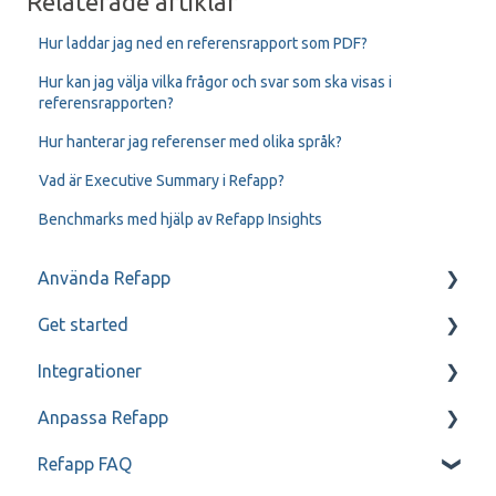
Relaterade artiklar
Hur laddar jag ned en referensrapport som PDF?
Hur kan jag välja vilka frågor och svar som ska visas i
referensrapporten?
Hur hanterar jag referenser med olika språk?
Vad är Executive Summary i Refapp?
Benchmarks med hjälp av Refapp Insights
Använda Refapp
Get started
Kandidat- och referenskommunikation
Integrationer
Referenssamtal
Mitt Refapp
Anpassa Refapp
Teamtailor
Refapp FAQ
Jobylon
Enbart för administratörer