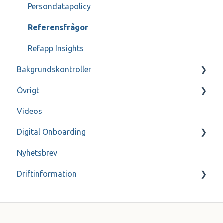
Greenhouse
Enbart för administratörer - SSO
Persondatapolicy
ReachMee
Referensfrågor
Visma Recruit
Refapp Insights
Bakgrundskontroller
Varbi
Övrigt
SmartRecruiters
FAQ
Videos
Webcruiter
Genomgång
Digital Onboarding
Higher
Kontakt
Nyhetsbrev
Intelliplan
Inspelade Webinar
För administratörer
Driftinformation
Internationell ATS
Lever
Akriv
Millnet