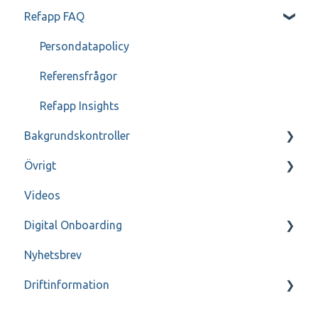
Refapp FAQ
Jobylon
Enbart för administratörer
Greenhouse
Enbart för administratörer - SSO
Persondatapolicy
ReachMee
Referensfrågor
Visma Recruit
Refapp Insights
Bakgrundskontroller
Varbi
Övrigt
SmartRecruiters
FAQ
Videos
Webcruiter
Genomgång
Digital Onboarding
Higher
Kontakt
Nyhetsbrev
Intelliplan
Inspelade Webinar
För administratörer
Driftinformation
Internationell ATS
Lever
Akriv