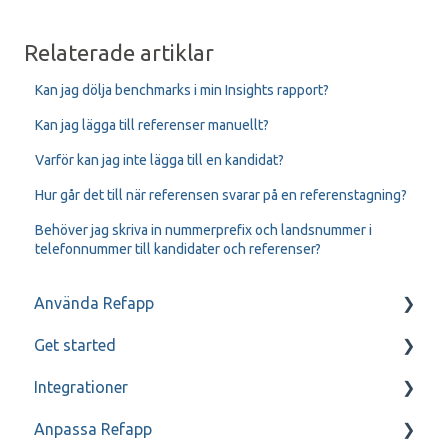
Relaterade artiklar
Kan jag dölja benchmarks i min Insights rapport?
Kan jag lägga till referenser manuellt?
Varför kan jag inte lägga till en kandidat?
Hur går det till när referensen svarar på en referenstagning?
Behöver jag skriva in nummerprefix och landsnummer i
telefonnummer till kandidater och referenser?
Använda Refapp
Get started
Kandidat- och referenskommunikation
Integrationer
Referenssamtal
Mitt Refapp
Anpassa Refapp
Teamtailor