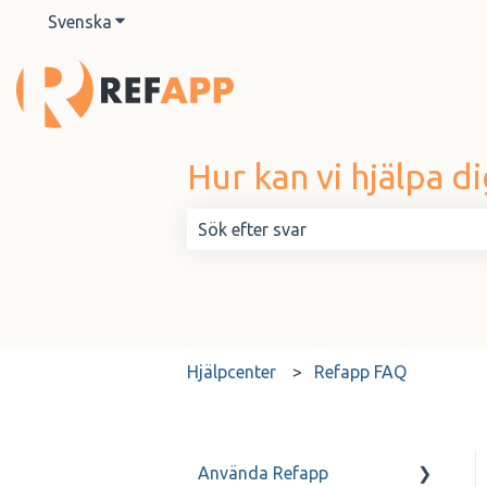
Svenska
Visa undermenyer för översättningar
Hur kan vi hjälpa di
Det finns inga förslag eftersom sök
Hjälpcenter
Refapp FAQ
Använda Refapp