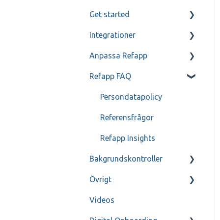
Get started
Kandidat- och
referenskommunikation
Integrationer
Mitt Refapp
Referenssamtal
Anpassa Refapp
Teamtailor
Refapp FAQ
Jobylon
Enbart för
administratörer
Greenhouse
Persondatapolicy
Enbart för
ReachMee
Referensfrågor
administratörer - SSO
Visma Recruit
Refapp Insights
Bakgrundskontroller
Varbi
Övrigt
SmartRecruiters
FAQ
Videos
Webcruiter
Genomgång