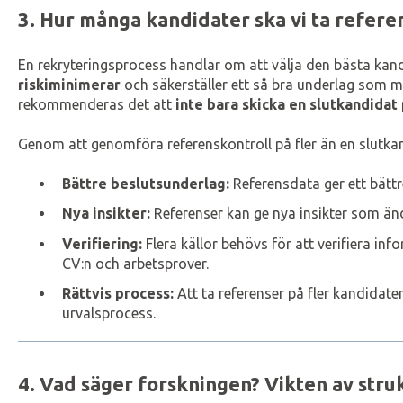
3. Hur många kandidater ska vi ta refere
En rekryteringsprocess handlar om att välja den bästa ka
riskiminimerar
och säkerställer ett så bra underlag som mö
rekommenderas det att
inte bara skicka en slutkandidat
Genom att genomföra referenskontroll på fler än en slutkan
Bättre beslutsunderlag:
Referensdata ger ett bättr
Nya insikter:
Referenser kan ge nya insikter som ä
Verifiering:
Flera källor behövs för att verifiera in
CV:n och arbetsprover.
Rättvis process:
Att ta referenser på fler kandidater
urvalsprocess.
4. Vad säger forskningen? Vikten av stru