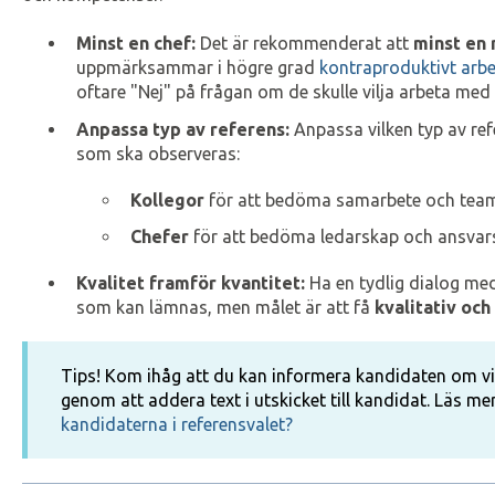
Minst en chef:
Det är rekommenderat att
minst en 
uppmärksammar i högre grad
kontraproduktivt arb
oftare "Nej" på frågan om de skulle vilja arbeta med
Anpassa typ av referens:
Anpassa vilken typ av re
som ska observeras:
Kollegor
för att bedöma samarbete och team
Chefer
för att bedöma ledarskap och ansvar
Kvalitet framför kvantitet:
Ha en tydlig dialog med
som kan lämnas, men målet är att få
kvalitativ och
Tips! Kom ihåg att du kan informera kandidaten om vilk
genom att addera text i utskicket till kandidat. Läs me
kandidaterna i referensvalet?