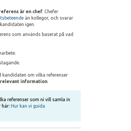
referens är en chef
. Chefer
etsbeteende
än kollegor, och svarar
 kandidaten igen.
ferens som används baserat på vad
arbete.
stagande.
 kandidaten om vilka referenser
 relevant information
.
a referenser som ni vill samla in
r här:
Hur kan vi guida