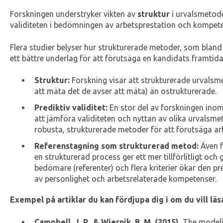
Forskningen understryker vikten av
struktur
i urvalsmetoder
validiteten i bedömningen av arbetsprestation och kompete
Flera studier belyser hur strukturerade metoder, som bland
ett bättre underlag för att förutsäga en kandidats framtida
Struktur:
Forskning visar att strukturerade urvalsm
att mäta det de avser att mäta) än ostrukturerade.
Prediktiv validitet:
En stor del av forskningen ino
att jämföra validiteten och nyttan av olika urvalsmet
robusta, strukturerade metoder för att förutsäga ar
Referenstagning som strukturerad metod:
Även f
en strukturerad process ger ett mer tillförlitligt och 
bedömare (referenter) och flera kriterier ökar den p
av personlighet och arbetsrelaterade kompetenser.
Exempel på artiklar du kan fördjupa dig i om du vill l
Campbell, J. P., & Wiernik, B. M. (2015).
The modeli