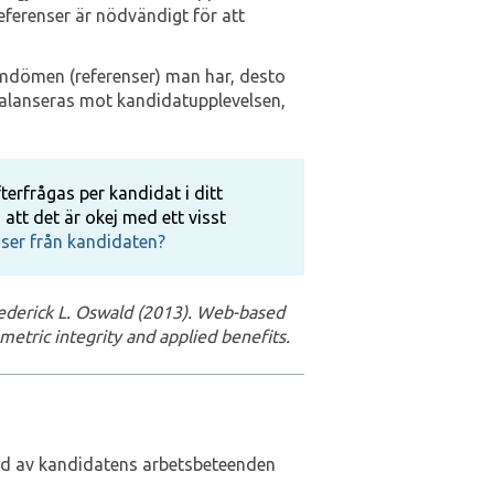
referenser är nödvändigt för att
 omdömen (referenser) man har, desto
 balanseras mot kandidatupplevelsen,
fterfrågas per kandidat i ditt
 att det är okej med ett visst
nser från kandidaten?
ederick L. Oswald (2013). Web-based
etric integrity and applied benefits.
bild av kandidatens arbetsbeteenden