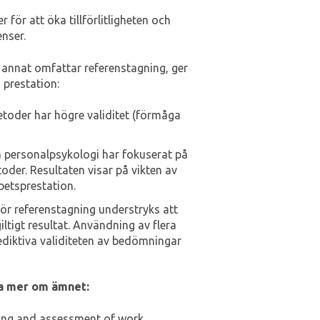
 för att öka tillförlitligheten och
nser.
 annat omfattar referenstagning, ger
 prestation:
etoder har högre validitet (förmåga
m personalpsykologi har fokuserat på
oder. Resultaten visar på vikten av
betsprestation.
ör referenstagning understryks att
giltigt resultat. Användning av flera
rediktiva validiteten av bedömningar
äsa mer om ämnet:
ng and assessment of work