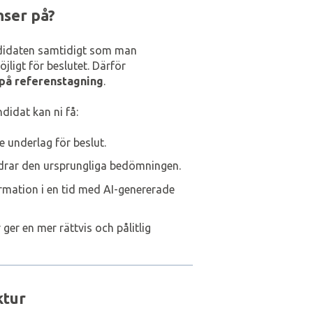
nser på?
ndidaten samtidigt som man
jligt för beslutet. Därför
 på referenstagning
.
didat kan ni få:
e underlag för beslut.
ndrar den ursprungliga bedömningen.
formation i en tid med AI-genererade
 ger en mer rättvis och pålitlig
ktur