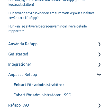
kostnadsställen?
Hur använder vi funktionen att automatiskt pausa inaktiva
användare i Refapp?
Hur kan jag aktivera bedrägerivarningar i våra delade
rapporter?
Använda Refapp
Get started
Kandidat- och referenskommunikation
Integrationer
Referenssamtal
Mitt Refapp
Anpassa Refapp
Teamtailor
Jobylon
Enbart för administratörer
Greenhouse
Enbart för administratörer - SSO
Refapp FAQ
ReachMee