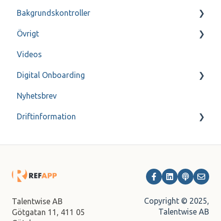
Bakgrundskontroller
Visma Recruit
Persondatapolicy
Övrigt
Varbi
Referensfrågor
FAQ
Videos
SmartRecruiters
Refapp Insights
Genomgång
Digital Onboarding
Webcruiter
Kontakt
Nyhetsbrev
Higher
Inspelade Webinar
För administratörer
Driftinformation
Intelliplan
Internationell ATS
Akriv
Lever
Millnet
Onecruiter
Copyright © 2025,
Talentwise AB
Talentwise AB
Götgatan 11,
411 05
Ponty