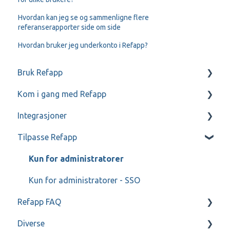
Hvordan kan jeg se og sammenligne flere
referanserapporter side om side
Hvordan bruker jeg underkonto i Refapp?
Bruk Refapp
Kom i gang med Refapp
Kommunikasjon med referanser og kandidater
Integrasjoner
Forespørsler til referanser
Mitt Refapp
Tilpasse Refapp
Teamtailor
Jobylon
Kun for administratorer
ReachMee
Kun for administratorer - SSO
Refapp FAQ
SmartRecruiters
Diverse
Workable
Personopplysningspolicy