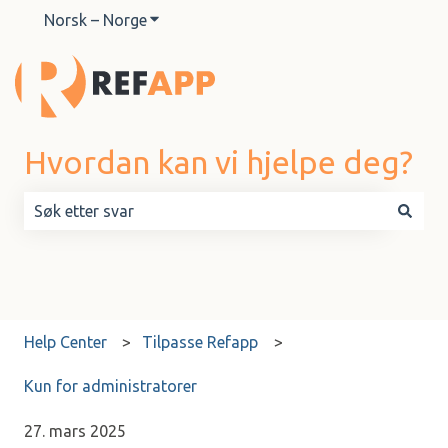
Norsk – Norge
Vis undermeny for oversettelser
Hvordan kan vi hjelpe deg?
Det finnes ingen forslag fordi søkefeltet er tomt.
Help Center
Tilpasse Refapp
Kun for administratorer
27. mars 2025