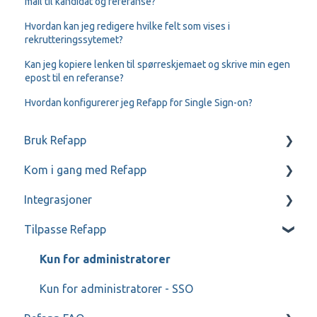
mail til kandidat og referanse?
Hvordan kan jeg redigere hvilke felt som vises i
rekrutteringssytemet?
Kan jeg kopiere lenken til spørreskjemaet og skrive min egen
epost til en referanse?
Hvordan konfigurerer jeg Refapp for Single Sign-on?
Bruk Refapp
Kom i gang med Refapp
Kommunikasjon med referanser og kandidater
Integrasjoner
Forespørsler til referanser
Mitt Refapp
Tilpasse Refapp
Teamtailor
Jobylon
Kun for administratorer
ReachMee
Kun for administratorer - SSO