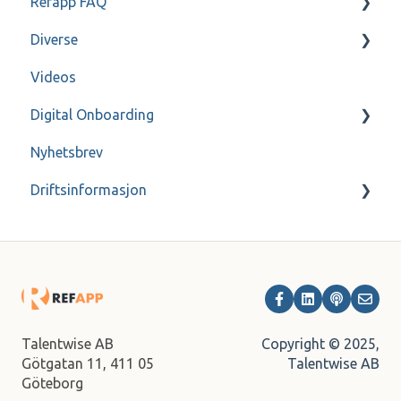
Refapp FAQ
SmartRecruiters
Diverse
Workable
Personopplysningspolicy
Videos
Webcruiter
Spørreskjemaer
Gjennomgang
Digital Onboarding
Jobbnorge
Refapp Insights
Kontakt
Nyhetsbrev
Talent Hire
Innspilte Webinarer
For administrator
Driftsinformasjon
Talent Recruiter
Webtemp
Arkiv
Copyright © 2025,
Talentwise AB
Talentwise AB
Götgatan 11,
411 05
Göteborg