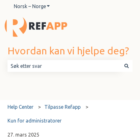
Norsk – Norge
Vis undermeny for oversettelser
Hvordan kan vi hjelpe deg?
Det finnes ingen forslag fordi søkefeltet er tomt.
Help Center
Tilpasse Refapp
Kun for administratorer
27. mars 2025