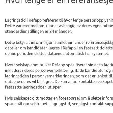
Hvor lenge er en referansesje
Lagringstid i Refapp refererer til hvor lenge personopplysnin
Dette varierer mellom kunder avhengig av deres egne rutine
standardinnstillingen er 24 måneder.
Dette betyr at informasjon samlet inn under referansesjekk
detaljer om kandidater, lagres i Refapp i en fastsatt tid etter
denne perioden slettes dataene automatisk fra systemet.
Hvert selskap som bruker Refapp spesifiserer sin egen lagr
inkludert i deres personvernerklæring. Både kandidater og 
lagringstiden i personvernerklæringen, som det er lenket til i
dataene deres vil bli lagret. De kan alltid kontakte selskape
fastsatte lagringstiden utløper.
Hvis selskapet ditt mottar en forespørsel om å slette inform
spørsmål om selskapets lagringstid, vennligst kontakt
sup