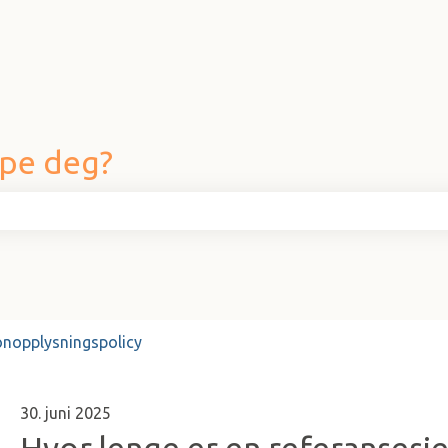
lpe deg?
eltet er tomt.
onopplysningspolicy
30. juni 2025