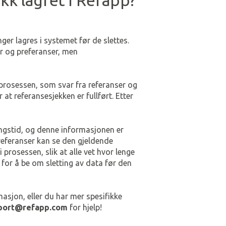
kk lagret i Refapp?
ger lagres i systemet før de slettes.
r og preferanser, men
prosessen, som svar fra referanser og
 at referansesjekken er fullført. Etter
ingstid, og denne informasjonen er
referanser kan se den gjeldende
 prosessen, slik at alle vet hvor lenge
t for å be om sletting av data før den
asjon, eller du har mer spesifikke
port@refapp.com
for hjelp!