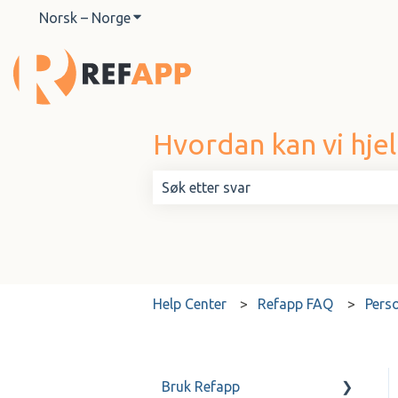
Norsk – Norge
Vis undermeny for oversettelser
Hvordan kan vi hje
Det finnes ingen forslag fordi søkef
Help Center
Refapp FAQ
Pers
Bruk Refapp