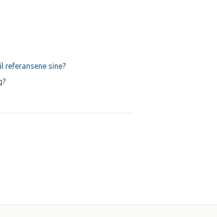
l referansene sine?
g?