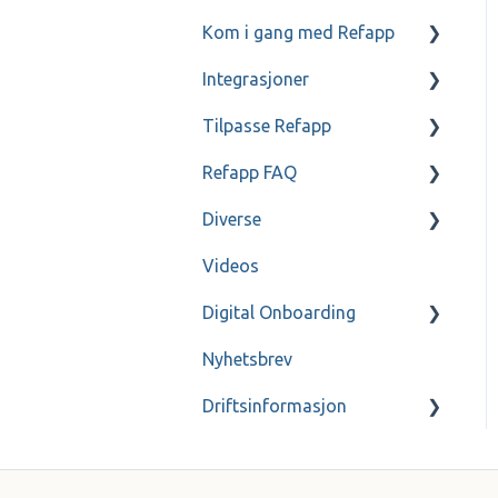
Kom i gang med Refapp
Kommunikasjon med
referanser og kandidater
Integrasjoner
Mitt Refapp
Forespørsler til referanser
Tilpasse Refapp
Teamtailor
Refapp FAQ
Jobylon
Kun for administratorer
Diverse
ReachMee
Kun for administratorer -
Personopplysningspolicy
SSO
Videos
SmartRecruiters
Spørreskjemaer
Gjennomgang
Digital Onboarding
Workable
Refapp Insights
Kontakt
Nyhetsbrev
Webcruiter
Innspilte Webinarer
For administrator
Driftsinformasjon
Jobbnorge
Talent Hire
Arkiv