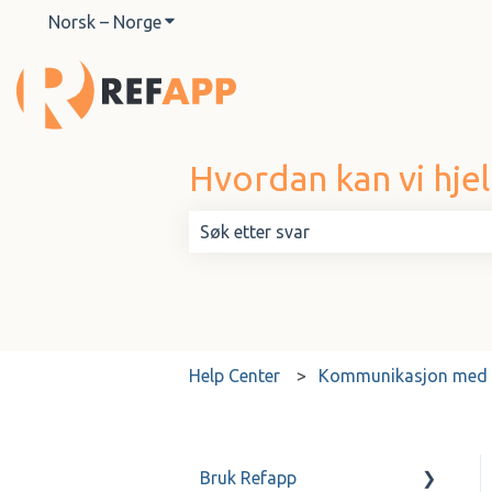
Norsk – Norge
Vis undermeny for oversettelser
Hvordan kan vi hje
Det finnes ingen forslag fordi søkef
Help Center
Kommunikasjon med r
Bruk Refapp