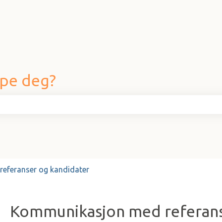
lpe deg?
eltet er tomt.
eferanser og kandidater
Kommunikasjon med referans